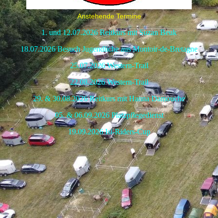
Anstehende Termine
1. und 12.07.2026 Reitkurs mit Suzan Beuk
18.07.2026 Besuch Jugendliche aus Montoir-de-Bretagne
25.07.2026 Western-Trail
22.08.2026 Western-Trail
29. & 30.08.2026 Reitkurs mit Hanna Damouche
05. & 06.09.2026 Platzpflegedienst
19.09.2026 Isi-Riders-Cup