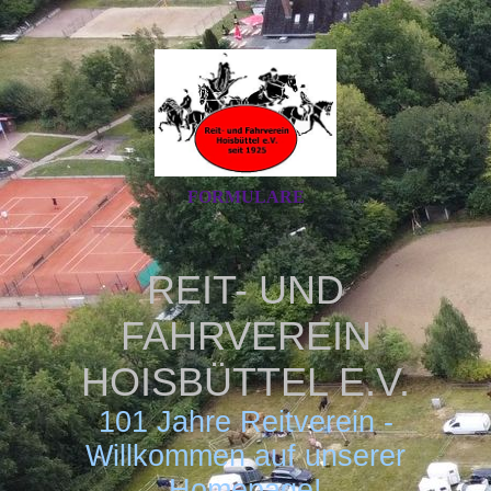
FORMULARE
REIT- UND
FAHRVEREIN
H
OISBÜTTEL E.V.
101 Jahre Reitverein -
Willkommen auf unserer
Homepage!