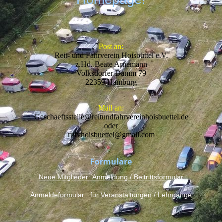
Post an:
Reit- und Fahrverein Hoisbüttel e.V.
z.Hd. Beate Arnemann
Volksdorfer Damm 79
22359 Hamburg
Mail an:
Geschaeftsstelle@reitundfahrvereinhoisbuettel.de
oder
rufvhoisbuettel@gmail.com
Formulare
Neue Mitglieder:
Anmeldung / Beitrittsformular
Anmeldeformular: für Veranstaltungen / Lehrgänge